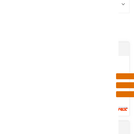
Promotions
7
Résultats
Andaineur SOLEILS latéraux TR/S
Andaineur SOLEILS QRAKE X
Ces andaineurs offrent de grandes performances et sont livrés