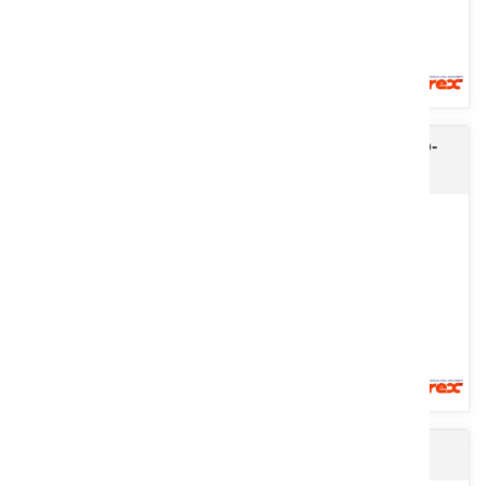
Andaineur SOLEILS MAGNUM EVOLUTION auto-
directionnel
Mini enrubanneuse sur attelage 3 points entièrement automatique
équipée en standard d’un plateau tournant à 2 rouleaux avec...
Voir le produit
Presse mini round ballers
Andaineur soleils MKE Evolution AUTO-DIRECTIONNEL équipé de