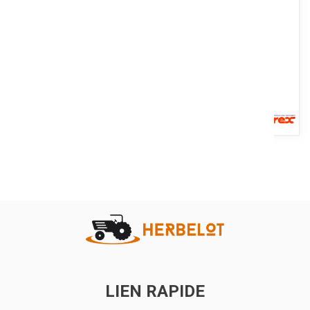
12 roues soleil de 1,40 m de diamètre et avec 40 dents chacune....
Voir le produit
Cette mini presse permet de faire des petites balles cylindriques
transportables manuellement. Elle a en outre l’avantage...
Voir le produit
LIEN RAPIDE