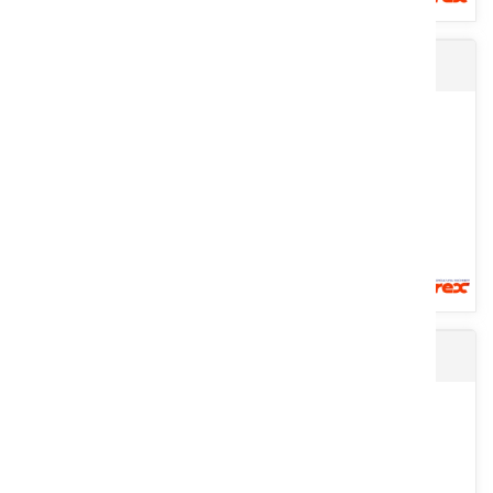
Andaineur SOLEIL série EUROPE
Cette gamme de presses ramasseuses M61 EXPORT petites balles
carrées est équipée en standard : relevage automatique à ficelle,...
Voir le produit
Mini enrubanneuse
Simple d'utilisation, idéal pour un meilleur respect des fourrages,
travail à vitesse élevée sur tous types de terrains et...
Voir le produit