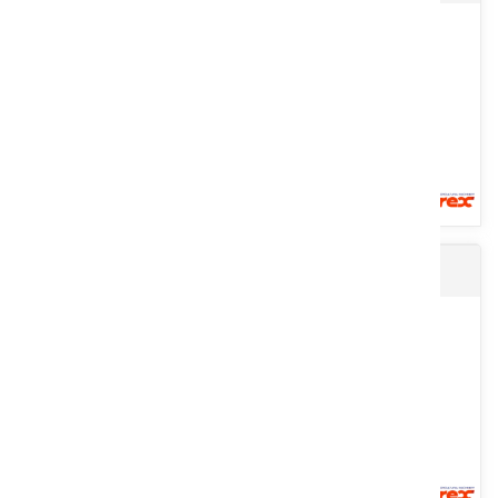
avec trois roues en standard. Ils sont très maniables dans...
Voir le produit
Presse petite balle carrée
Andaineur soleils à roues type ""V"" à 12 soleils d’un diamètre de
1,40 m. Machine facile à utiliser. Compactes et grande...
Voir le produit