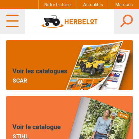
Notre histoire
Actualités
Marques
Voir les catalogues
SCAR
Voir le catalogue
STIHL