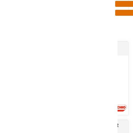
Promotions
5
Résultats
Presse MONDIALE 120 COMBI ISOTRONIC
Presse à balles rondes à chambre fixe TROTTER
La presse MONDIALE 120 COMBI propose un pressage de grande