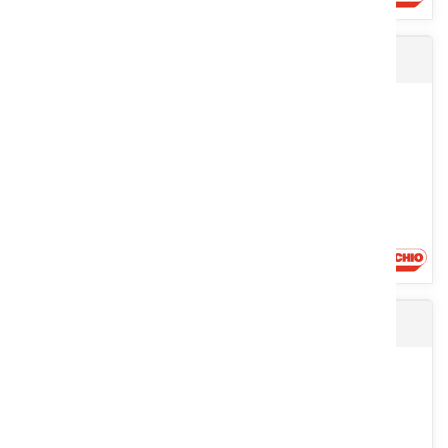
Presse enrubanneuse MONDIALE 120 COMBI
Presse à chambre fixe chaînes barrettes. Ø 1,20 m. Ameneur
alternatif. Pick up largeur 2 m. Lubrification automatique des...
Voir le produit
Presse EXTREME 266-286
Chambre fixe à rouleaux Ø 1,20 m. Enrubanneuse à double satellite
à gestion automatique. Liage filet ou film plastique avec...
Voir le produit