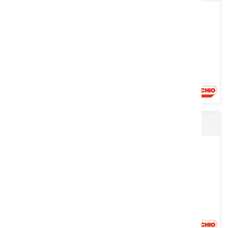
qualité et un enrubannage fiable. Cette presse à chambre fixe...
Voir le produit
Presse ENTRY
Presse a balles rondes à chambre fixe Trotteur à 18 rouleaux.
Compression mécanique de la balle. Lubrification automatique...
Voir le produit