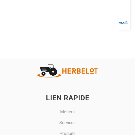
En fonte. 100 L. Débit aspiré : 450 L/min, débit restitué : 315 L/min,
11 Bar. Moteur bicylindre en V, 4 CV. 400 V. Monoétagé....
Voir le produit
LIEN RAPIDE
Métiers
Services
Produits