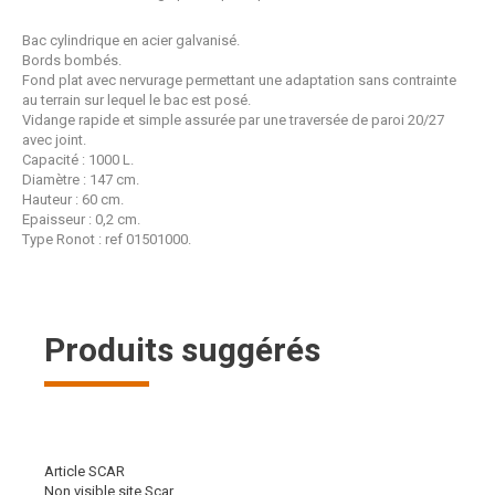
Bac cylindrique en acier galvanisé.
Bords bombés.
Fond plat avec nervurage permettant une adaptation sans contrainte
au terrain sur lequel le bac est posé.
Vidange rapide et simple assurée par une traversée de paroi 20/27
avec joint.
Capacité : 1000 L.
Diamètre : 147 cm.
Hauteur : 60 cm.
Epaisseur : 0,2 cm.
Type Ronot : ref 01501000.
Produits suggérés
Article SCAR
Non visible site Scar