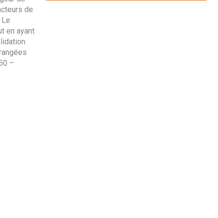
racteurs de
 Le
ut en ayant
lidation
 rangées
50 –