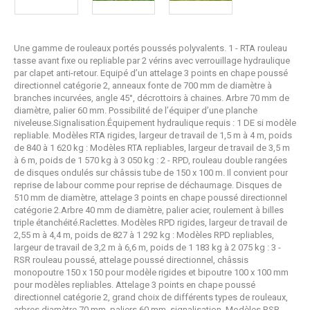
Une gamme de rouleaux portés poussés polyvalents. 1 - RTA rouleau
tasse avant fixe ou repliable par 2 vérins avec verrouillage hydraulique
par clapet anti-retour. Equipé d’un attelage 3 points en chape poussé
directionnel catégorie 2, anneaux fonte de 700 mm de diamètre à
branches incurvées, angle 45°, décrottoirs à chaines. Arbre 70 mm de
diamètre, palier 60 mm. Possibilité de l’équiper d’une planche
niveleuse.Signalisation.Équipement hydraulique requis : 1 DE si modèle
repliable. Modèles RTA rigides, largeur de travail de 1,5 m à 4 m, poids
de 840 à 1 620 kg : Modèles RTA repliables, largeur de travail de 3,5 m
à 6 m, poids de 1 570 kg à 3 050 kg : 2 - RPD, rouleau double rangées
de disques ondulés sur châssis tube de 150 x 100 m. Il convient pour
reprise de labour comme pour reprise de déchaumage. Disques de
510 mm de diamètre, attelage 3 points en chape poussé directionnel
catégorie 2.Arbre 40 mm de diamètre, palier acier, roulement à billes
triple étanchéité.Raclettes. Modèles RPD rigides, largeur de travail de
2,55 m à 4,4 m, poids de 827 à 1 292 kg : Modèles RPD repliables,
largeur de travail de 3,2 m à 6,6 m, poids de 1 183 kg à 2 075 kg : 3 -
RSR rouleau poussé, attelage poussé directionnel, châssis
monopoutre 150 x 150 pour modèle rigides et bipoutre 100 x 100 mm
pour modèles repliables. Attelage 3 points en chape poussé
directionnel catégorie 2, grand choix de différents types de rouleaux,
arbres diamètre 70 mm, paliers 60 mm, signalisation. Modèles RSR