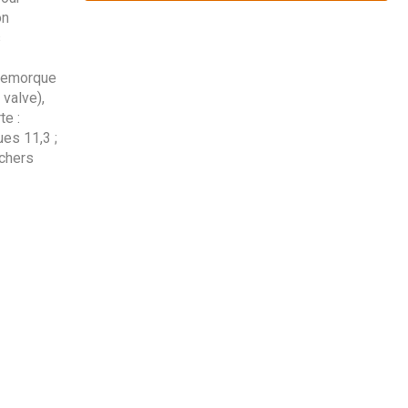
on
s
 remorque
 valve),
te :
es 11,3 ;
nchers