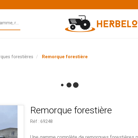
ques forestières
Remorque forestière
Remorque forestière
Réf :
69248
Une gamme complète de remorques forestières p