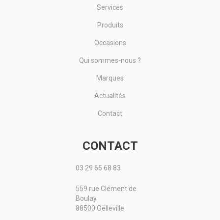
Services
Produits
Occasions
Qui sommes-nous ?
Marques
Actualités
Contact
CONTACT
03 29 65 68 83
559 rue Clément de
Boulay
88500 Oëlleville