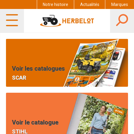
Notre histoire
Actualités
Marques
Voir les catalogues
SCAR
Voir le catalogue
STIHL