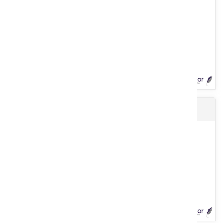
Voir le produit
Câble lisse galva
Galvanisé. Résistance : 45/55 kg/mm2. Ø : 2,2 mm. 4 picots
espacés tous les 10 cm. Bobine de 200 m.
Voir le produit