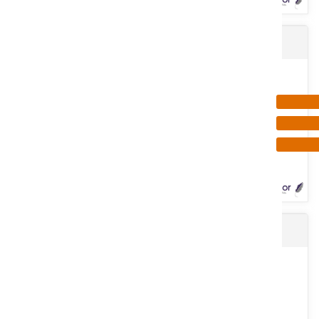
Ronce BUFFALO 250 m
Grillage agneau noué. En acier galvanisé. Hauteur : 95 cm. 9 fils
horizontaux. Maille de 15 cm de largeur entre les fils....
Voir le produit
Gaz pour cloueur 80 ml
Fabrication à partir de 2 fils aciers dur. Résistance du fil 1150
N/mm2. Revêtement : Zinc alu. Diamètre du fil : 1,7 mm....
Voir le produit