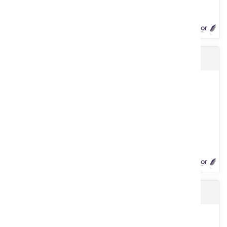
Ronce EUROPE galvanisé 2,7 mm
Crampillon en fil galvanisé. Coupe biseautée. Dimensions : 3,5x35
mm. Usages : fixations diverses de fils (ronces, câbles)....
Voir le produit
Ronce EUROPE acier doux 2,7 mm
Galvanisé. Résistance : 45/55 kg/mm2. Ø : 2,7 mm. 2 picots
espacés tous les 10 cm. Bobine de 200 m.