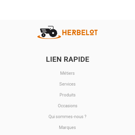
Classe B. Résistance 45/55 kg/mm². Ø 2.4 mm. 4 picots espacés
tous les 10 cm. Bobine de 200 m.
Voir le produit
LIEN RAPIDE
Métiers
Services
Produits
Occasions
Qui sommes-nous ?
Marques