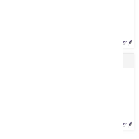
Voir le produit
Ronce EUROPE acier doux 2,4 mm
Fabrication à partir de 2 fils aciers doux. Résistance : 45/55
kg/mm2. Galvanisation : Classe B. Diamètre du fil : 2,7 mm....
Voir le produit