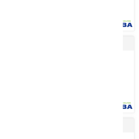
Gants produits chimiques
Combinaison jetable. Modèle STEELGEN. 55 % polypropylène, 45%
polyéthylène. 60 g/m². Pour risques chimiques type 4, 5, 6....
Voir le produit
Gants jetables x100
Gants produits chimiques. En nitrile floqué coton. Longueur : 38
cm, épaisseur : 0,42 mm. Résistants aux solvants. Usage...