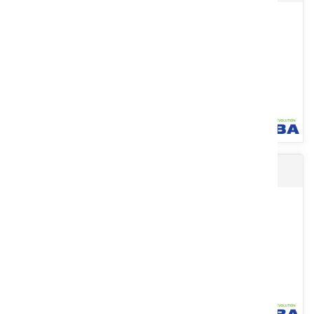
design en forme d'écaille de poisson. Longueur : 24 cm,
épaisseur...
Voir le produit
Gants de travail manipulation lourde TUFF 1 mm
Avec fibre K-rock®, enduit de nitrile sur la paume, jauge 13.
Protections en caoutchouc thermoplastique sur les doigts et...
Voir le produit