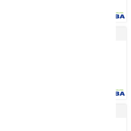
Gants froid ICE BLUE 3/4
Sans coutures, en polyester, enduction latex rugueux, coton.
Travaux agricoles, jardinage, maçonnerie en milieu sec ou
humide....
Voir le produit
Gants froid ICE BLUE
Sans coutures, en nylon, jauge 15, avec enduction PVC 3/4 et
doublure intérieure bouclette pour protection au froid. Traitement...