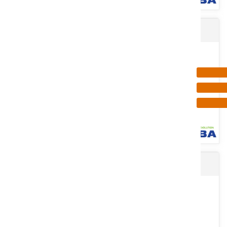
Gants anti-coupure K-ROCK
Gants pour manipulation lourde. Modèle Juba Tuff. En croute de
cuire de bovin et toile, doublure intérieure sur la paume,...
Voir le produit
Combinaison jetable STEELGEN
Contient fibre textile K-rock®, avec fibre de verre et fil d'acier,
enduit de mousse de nitrile sablée sur la paume, jauge...
Voir le produit