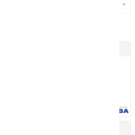
Promotions
13
Résultats
Gants de protection jetables texturisés
Gants anti-coupure et impact K-ROCK
Gants jetables texturisés ambidextres. En nitrile sans poudre,