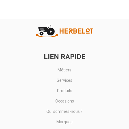
Gants pour mécanique. Modèle Eco-Nit. Sans coutures, en
Nylon®/Fibre Lycra®, jauge 15, enduction mousse de nitrile
microporeux...
Voir le produit
LIEN RAPIDE
Métiers
Services
Produits
Occasions
Qui sommes-nous ?
Marques