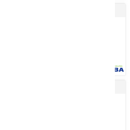
Gants pour conduite d'engins DRIVER
En cuir synthétique sur la paume avec renfort et dos en nylon® et
élasthanne, doublure polaire intérieure avec membrane
imperméable...
Voir le produit
Gants de jardinage ECO FLEX
Gants pour conduite d'engins. Modèle Driver. En cuir fleur de bovin
très souple. Epaisseur : 1 mm. Résistant à la chaleur...
Voir le produit