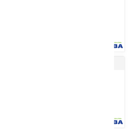
Voir le produit
Gants hiver WINTER
En nitrile sans poudre. Longueur : 24 cm, épaisseur 0,12 mm,
contact alimentaire. Résistance chimique. Usage : laboratoires,...
Voir le produit