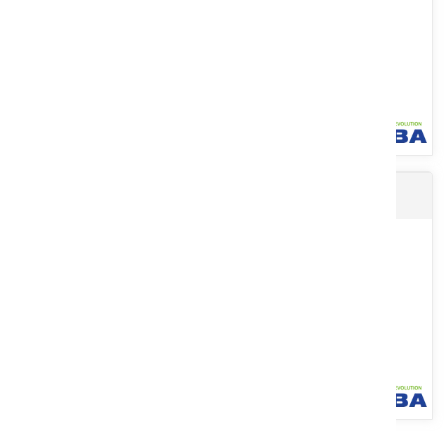
Voir le produit
Gants mécanicien
Sans coutures, en nylon, jauge 15, avec enduction PVC sur la
paume et doublure intérieure bouclette pour protection au froid.
Traitement...
Voir le produit