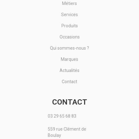
Métiers
Services
Produits
Occasions
Qui sommes-nous ?
Marques
Actualités
Contact
CONTACT
03 29 65 68 83
559 rue Clément de
Boulay