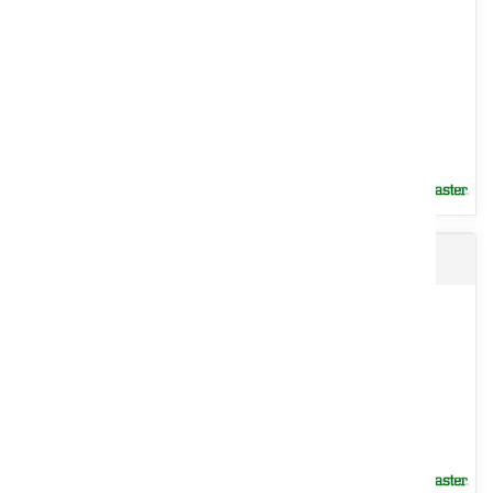
forestier série WL parfait pour la coupe des buissons. Boitier...
Voir le produit
Broyeur repliable READY
Grand choix de tondeuses circulaires série LMA pour les parcs,
l’entretien des jardins et terrains de jeux. Attelage 3 points...
Voir le produit