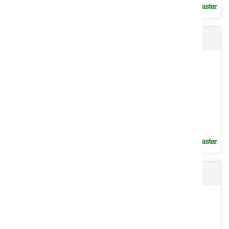
Broyeur d'accotement MICRO et XL XZL
Deux gammes de broyeurs ramasseur composées des machines
suivantes : - Broyeurs avec ramasseur série REF pour l’entretien...
Voir le produit
Broyeur avant SPIDER et K2
Broyeurs d’accotement parfaits pour les petits tracteurs et pour
l’entretien de surfaces planes, des bords et fossés, les...
Voir le produit