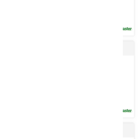
Broyeurs forestier WL, AF et AWP
- Broyeur avant série SPIDER pour tracteur attelage 2 ou 3 points et
l’entretien des jardins, parcs. Boitier roue libre,...
Voir le produit
Tondeuse circulaire LMA
Large gamme de broyeurs forestier composée de : - 1 - Broyeur