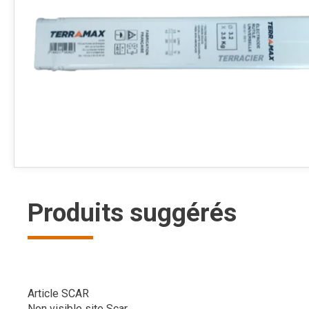
Produits suggérés
Article SCAR
Non visible site Scar