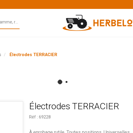
s
Électrodes TERRACIER
Électrodes TERRACIER
Réf :
69228
À enrobage rutile. Toutes positions. Universelles,