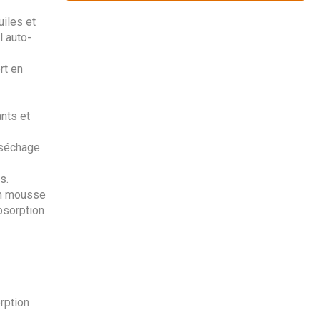
iles et
l auto-
rt en
nts et
 séchage
s.
en mousse
bsorption
rption