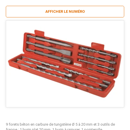
AFFICHER LE NUMÉRO
9 forets béton en carbure de tungstène Ø 5 à 20 mm et 3 outils de
frappe : 1 burin plat 20 mm, 1 burin à rainurer, 1 pointerolle.