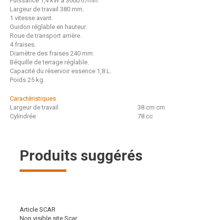
Puissance 1,4 kW à 3600 tr/min.
Largeur de travail 380 mm.
1 vitesse avant.
Guidon réglable en hauteur.
Roue de transport arrière.
4 fraises.
Diamètre des fraises 240 mm.
Béquille de terrage réglable.
Capacité du réservoir essence 1,8 L.
Poids 25 kg.
Caractéristiques
Largeur de travail
38 cm
cm
Cylindrée
78
cc
Produits suggérés
Article SCAR
Non visible site Scar