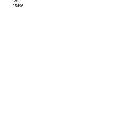
Réf :
25496