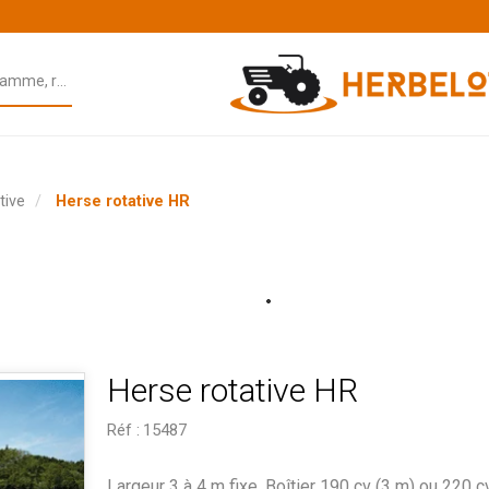
tive
Herse rotative HR
Herse rotative HR
Réf :
15487
Largeur 3 à 4 m fixe. Boîtier 190 cv (3 m) ou 220 cv