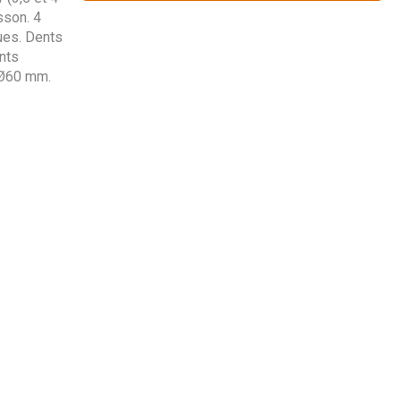
sson. 4
ues. Dents
nts
 Ø60 mm.