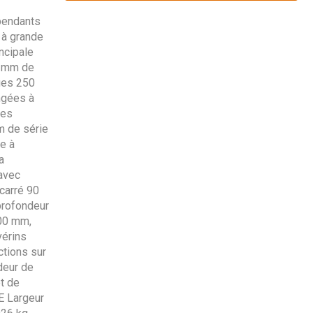
pendants
 à grande
ncipale
0 mm de
ues 250
ngées à
res
m de série
e à
a
avec
carré 90
profondeur
900 mm,
vérins
ctions sur
deur de
et de
E Largeur