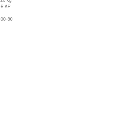
926 kg.
OR AP
-
000-80