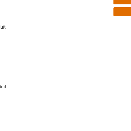
uit
duit