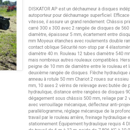
DISKATOR AP est un déchaumeur à disques indé
autoporteur pour déchaumage superficiel. Efficace
vitesse, il assure un grand rendement. Châssis pri
carré 300 x 300 avec 2 rangée de disques de 56
diamètre, épaisseur 5 mm, écartement entre disq
mm Moyeux étanches avec roulements double ra
contact oblique Sécurité non-stop par 4 élastomè
diamètre 40 m. Rouleau 12 tubes diamètre 540 m
mais nombreux autres rouleaux compatibles. Hers
peigne de 10 mm de diamètre entre le rouleau et l
deuxième rangée de disques. Flèche hydraulique 
anneau à rotule 50 mm Chariot 2 roues sur essieu 
mm, 10 axes 2 vérins de relevage avec butée de 
hydraulique, distance entre rangées de disques 
dégagement sous châssis 500 mm, reliage par 2 
avec verrouillage mécanique, déflecteur anti-proje
parallélogramme, réglage mécanique de la profon
travail par le rouleau arrière, freinage hydraulique 
stationnement Équipement hydraulique requis 4 D