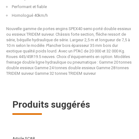
Performant et fiable
Homologué 40km/h
Nouvelle gamme de portes engins SPEX40 semi-porté double essieux
ou essieux TRIDEM suiveur. Châssis forte section, flèche ressort de
série, béquille hydraulique de série. Largeur 2,5 m et longueur de 7,5 à
10 m selon le modèle. Plancher bois épaisseur 35 mm bois dur
exotique qualité poids lourd. Avec un PTAC de 20 000 et 32 000 Kg.
Roues 445/45R19.5 neuves. Choix d’équipements en option. Modèles
freinage double ligne hydraulique ou pneumatique : Gamme 20 tonnes
double essieux Gamme 24 tonnes double essieux Gamme 28 tonnes
TRIDEM suiveur Gamme 32 tonnes TRIDEM suiveur
Produits suggérés
Article SCAR