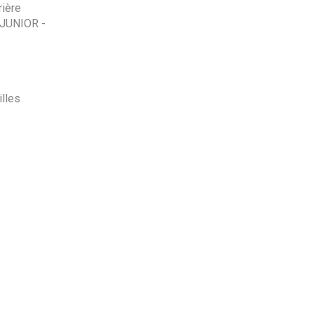
rière
 JUNIOR -
illes