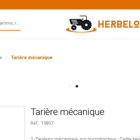
re
Tarière mécanique
Tarière mécanique
Réf :
15807
1-Tarières mécanique sur microtracteur : Cette tar