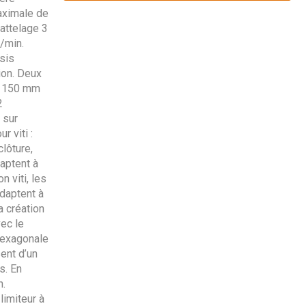
aximale de
 attelage 3
r/min.
ssis
tion. Deux
de 150 mm
2
 sur
r viti :
clôture,
aptent à
n viti, les
daptent à
a création
vec le
 hexagonale
ent d’un
s. En
n.
limiteur à