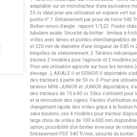
adaptable sur un microtracteur d’une puissance m
25 cv idéal pour une utilisation en espace vert sur
points n° 1. Entraînement par prise de force 540 T
Boîtier renvoi d’angle : rapport 1/5,22. Poutre châ
tubulaire axiale. Sécurité du boîtier : limiteur à fric
vrilles avec lames et pointes interchangeables 
et 220 mm de diamètre d’une longueur de 0.85 m 
béquilles de stationnement. 2-Tarières mécanique
tracteur 2 modèles pour l’agricole et 2 modèles pou
Pour une utilisation agricole sur tous les terrains (
élevage…), AXIALE II et SENIOR II déportable s’ad
des tracteurs à partir de 50 cv. 3-Pour une utilisatio
tarières MINI-JUNIOR et JUNIOR déportables, s’a
des tracteurs de 15 à 60 cv. Elles s’utilisent pour l
et la rénovation des vignes. Faciles d’utilisation a
changement rapide des vrilles grâce à la fixation
sans boulons, ces 4 modèles pour tracteur dispos
large choix de vrilles de 100 à 600 mm disponible
option, possibilité d’un boitier inverseur de rotatio
Entrainement PDF 540 Tr/min, sécurité du boitier : 