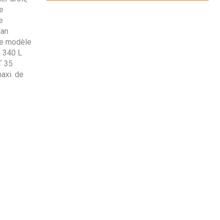
e
e
dan
le modèle
e 340 L
T 35
axi. de