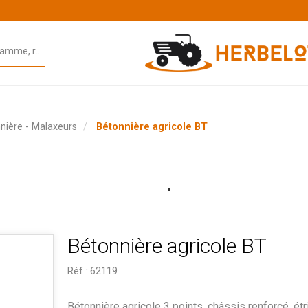
nière - Malaxeurs
Bétonnière agricole BT
Bétonnière agricole BT
Réf :
62119
Bétonnière agricole 3 points, châssis renforcé, étri