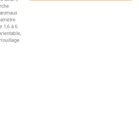
rche
 animaux
iamètre
e 1,6 à 6
rientable,
rouillage