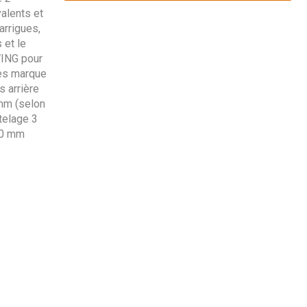
alents et
arrigues,
 et le
WING pour
les marque
 arrière
 mm (selon
telage 3
50 mm