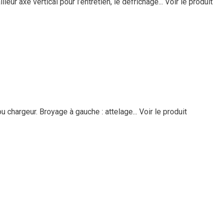
ur axe vertical pour l’entretien, le défrichage...
Voir le produit
ou chargeur. Broyage à gauche : attelage...
Voir le produit