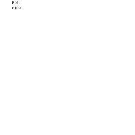
Réf :
61893