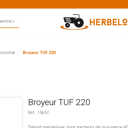
rizontal
Broyeur TUF 220
Broyeur TUF 220
Réf :
15657
Déport mécanique, pour tracteurs de puissance 60